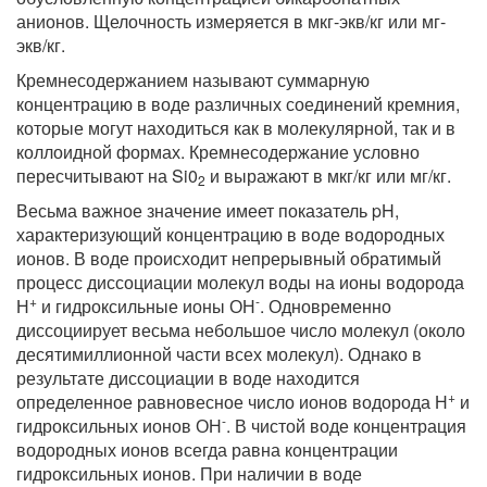
анионов. Щелочность измеряется в мкг-экв/кг или мг-
экв/кг.
Кремнесодержанием называют суммарную
концентрацию в воде различных соединений кремния,
которые могут находиться как в молекулярной, так и в
коллоидной формах. Кремнесодержание условно
пересчитывают на Si0
и выражают в мкг/кг или мг/кг.
2
Весьма важное значение имеет показатель pH,
характеризующий концентрацию в воде водородных
ионов. В воде происходит непрерывный обратимый
процесс диссоциации молекул воды на ионы водорода
+
-
Н
и гидроксильные ионы ОН
. Одновременно
диссоциирует весьма небольшое число молекул (около
десятимиллионной части всех молекул). Однако в
результате диссоциации в воде находится
+
определенное равновесное число ионов водорода Н
и
-
гидроксильных ионов ОН
. В чистой воде концентрация
водородных ионов всегда равна концентрации
гидроксильных ионов. При наличии в воде