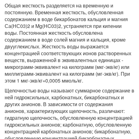
Общая жесткость разделяется на временную и
постоянную. Временная жесткость, обусловленная
содержанием в воде бикарбонатов кальция и магния
Са(НС03)2 и Mg(HC03)2, устраняется при кипении
воды. Постоянная жесткость обусловлена
содержанием в воде солей магния и кальция, кроме
двууглекислых. Жесткость воды выражается
концентрацией соответствующих ионов растворенных
веществ, выраженной в эквивалентных единицах -
микрограмм-эквивалент на килограмм (мкг-экв/кг) или
миллиграмм-эквивалент на килограмм (мг-экв/кг). При
этом 1 мкг-экв/кг=0,0005 ммоль/кг.
Щелочностью воды называют суммарное содержание в
ней гидроксильных, карбонатных, бикарбонатных и
других анионов. В зависимости от содержания
анионов, характеризующих щелочность, различают:
гидратную щелочность, обусловленную концентрацией
гидроксильных анионов; карбонатную, обусловленную
концентрацией карбонатных анионов; бикарбонатную,
обусловленную концентрацией бикарбонатных