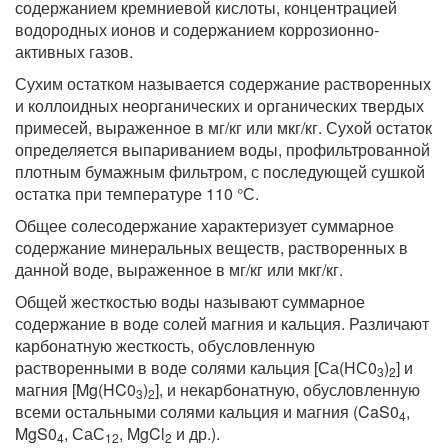
содержанием кремниевой кислоты, концентрацией
водородных ионов и содержанием коррозионно-
активных газов.
Сухим остатком называется содержание растворенных
и коллоидных неорганических и органических твердых
примесей, выраженное в мг/кг или мкг/кг. Сухой остаток
определяется выпариванием воды, профильтрованной
плотным бумажным фильтром, с последующей сушкой
остатка при температуре 110 °С.
Общее солесодержание характеризует суммарное
содержание минеральных веществ, растворенных в
данной воде, выраженное в мг/кг или мкг/кг.
Общей жесткостью воды называют суммарное
содержание в воде солей магния и кальция. Различают
карбонатную жесткость, обусловленную
растворенными в воде солями кальция [Са(НС0
)
] и
3
2
магния [Mg(HC0
)
], и некарбонатную, обусловленную
3
2
всеми остальными солями кальция и магния (CaS0
,
4
MgS0
, СаС
, MgCl
и др.).
4
12
2