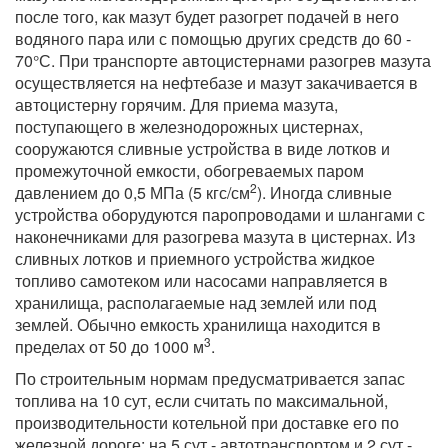
после того, как мазут будет разогрет подачей в него
водяного пара или с помощью других средств до 60 -
70°С. При транспорте автоцистернами разогрев мазута
осуществляется на нефтебазе и мазут закачивается в
автоцистерну горячим. Для приема мазута,
поступающего в железнодорожных цистернах,
сооружаются сливные устройства в виде лотков и
промежуточной емкости, обогреваемых паром
2
давлением до 0,5 МПа (5 кгс/см
). Иногда сливные
устройства оборудуются паропроводами и шлангами с
наконечниками для разогрева мазута в цистернах. Из
сливных лотков и приемного устройства жидкое
топливо самотеком или насосами направляется в
хранилища, располагаемые над землей или под
землей. Обычно емкость хранилища находится в
3
пределах от 50 до 1000 м
.
По строительным нормам предусматривается запас
топлива на 10 сут, если считать по максимальной,
производительности котельной при доставке его по
железной дороге: на 5 сут - автотранспортом и 2 сут -