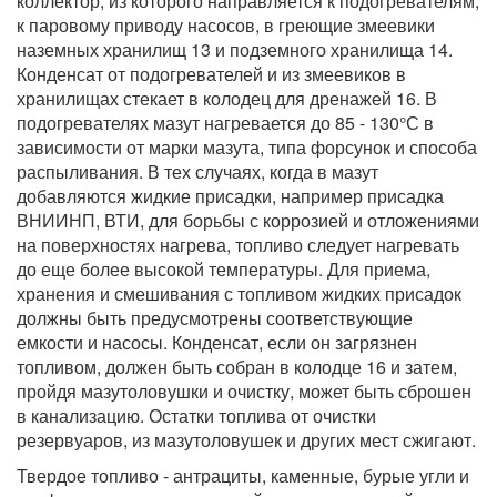
коллектор, из которого направляется к подогревателям,
к паровому приводу насосов, в греющие змеевики
наземных хранилищ 13 и подземного хранилища 14.
Конденсат от подогревателей и из змеевиков в
хранилищах стекает в колодец для дренажей 16. В
подогревателях мазут нагревается до 85 - 130°С в
зависимости от марки мазута, типа форсунок и способа
распыливания. В тех случаях, когда в мазут
добавляются жидкие присадки, например присадка
ВНИИНП, ВТИ, для борьбы с коррозией и отложениями
на поверхностях нагрева, топливо следует нагревать
до еще более высокой температуры. Для приема,
хранения и смешивания с топливом жидких присадок
должны быть предусмотрены соответствующие
емкости и насосы. Конденсат, если он загрязнен
топливом, должен быть собран в колодце 16 и затем,
пройдя мазутоловушки и очистку, может быть сброшен
в канализацию. Остатки топлива от очистки
резервуаров, из мазутоловушек и других мест сжигают.
Твердое топливо - антрациты, каменные, бурые угли и