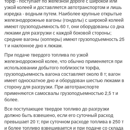
торф - поступает по железной дороге с широкой или
узкой колеей и доставляется автотранспортом и лишь
изредка - водным путем. Наиболее крупные открытые
железнодорожные вагоны (гондолы) с широкой колеей
имеют грузоподъемность 60 т, они оборудованы со дна
люками для разгрузки с каждой боковой стороны;
средние вагоны (хопперы) имеют грузоподъемность 25
т и наклонное дно к люкам.
При подаче твердого топлива по узкой
железнодорожной колее, что обычно применяется при
использовании добытого поблизости торфа,
грузоподъемность вагона составляет около 8 т; вагон
имеет односкатное дно и оборудован шестью люками в
сторону для разгрузки. При автотранспорте
применяются самосвалы грузоподъемностью 2,5 т и
более.
Все поступающее твердое топливо до разгрузки
должно быть взвешено, если его суточный расход
превышает 20 т; при суточном расходе топлива в 250 т
и более топливо взвешивается и при подаче со склада