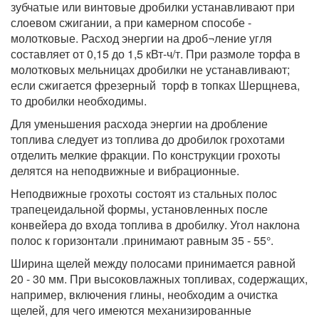
зубчатые или винтовые дробилки устанавливают при
слоевом сжигании, а при камерном способе -
молотковые. Расход энергии на дроб¬ление угля
составляет от 0,15 до 1,5 кВт-ч/т. При размоле торфа в
молотковых мельницах дробилки не устанавливают;
если сжигается фрезерный торф в топках Шерщнева,
то дробилки необходимы.
Для уменьшения расхода энергии на дробление
топлива следует из топлива до дробилок грохотами
отделить мелкие фракции. По конструкции грохоты
делятся на неподвижные и вибрационные.
Неподвижные грохоты состоят из стальных полос
трапецеидальной формы, установленных после
конвейера до входа топлива в дробилку. Угол наклона
полос к горизонтали .принимают равным 35 - 55°.
Ширина щелей между полосами принимается равной
20 - 30 мм. При высоковлажных топливах, содержащих,
например, включения глины, необходим а очистка
щелей, для чего имеются механизированные