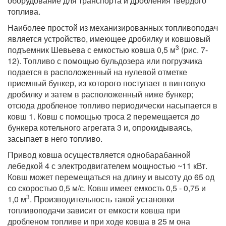
оборудование для транспорта и дробления твердого
топлива.
Наиболее простой из механизированных топливоподач
является устройство, имеющее дробилку и ковшовый
3
подъемник Шевьева с емкостью ковша 0,5 м
(рис. 7-
12). Топливо с помощью бульдозера или погрузчика
подается в расположенный на нулевой отметке
приемный бункер, из которого поступает в винтовую
дробилку и затем в расположенный ниже бункер;
отсюда дробленое топливо периодически насыпается в
ковш 1. Ковш с помощью троса 2 перемещается до
бункера котельного агрегата 3 и, опрокидываясь,
засыпает в него топливо.
Привод ковша осуществляется однобарабанной
лебедкой 4 с электродвигателем мощностью ~11 кВт.
Ковш может перемещаться на длину и высоту до 65 од
со скоростью 0,5 м/с. Ковш имеет емкость 0,5 - 0,75 и
3
1,0 м
. Производительность такой установки
топливоподачи зависит от емкости ковша при
дробленом топливе и при ходе ковша в 25 м она