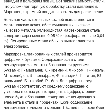
ванадий и вольфрам повышают закаливаемость стали,
что усложняет горячую обработку стали давлением.
Марганец и кремний вводятся в сталь для раскисления.
Большая часть котельных сталей выплавляется в
мартеновских печах, обеспечивающих высокое
качество металла (углеродистая мартеновская сталь
содержит серы меньше 0,05 % и фосфора меньше 0,04
%). Легированные стали обычно выплавляются в
электропечах.
Маркировка легированных сталей производится
цифрами и буквами. Содержащиеся в стали
легирующие элементы обозначаются русскими
буквами: Г - марганец, С - кремний, X - хром, Н - никель,
М - молибден, В - вольфрам, Ф - ванадий, Т - титан, Ю -
алюминий, Б - ниобий, Р - бор. Две цифры перед
буквами соответствуют среднему содержанию
углерода в сотых долях процента. Цифры, стоящие
после букв, обозначают содержание легирующего
элемента в стали в процентах. Если содержание
легирующего элемента меньше 1 %, цифры после букв