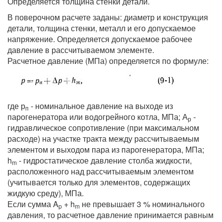
Определяется толщина стенки детали.
В поверочном расчете заданы: диаметр и конструкция
детали, толщина стенки, металл и его допускаемое
напряжение. Определяется допускаемое рабочее
давление в рассчитываемом элементе.
Расчетное давление (МПа) определяется по формуле:
где р
- номинальное давление на выходе из
п
парогенератора или водогрейного котла, МПа; А
-
р
гидравлическое сопротивление (при максимальном
расходе) на участке тракта между рассчитываемым
элементом и выходом пара из парогенератора, МПа;
h
- гидростатическое давление столба жидкости,
m
расположенного над рассчитываемым элементом
(учитывается только для элементов, содержащих
жидкую среду), МПа.
Если сумма A
+ h
не превышает 3 % номинального
p
m
давления, то расчетное давление принимается равным